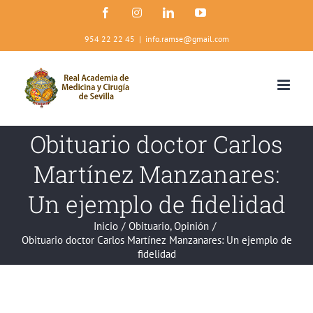
Saltar
Facebook
Instagram
LinkedIn
YouTube
al
contenido
954 22 22 45
|
info.ramse@gmail.com
Obituario doctor Carlos
Martínez Manzanares:
Un ejemplo de fidelidad
Inicio
/
Obituario
,
Opinión
/
Obituario doctor Carlos Martínez Manzanares: Un ejemplo de
fidelidad