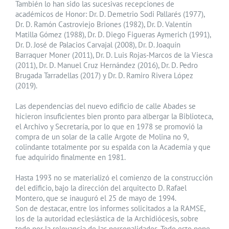
También lo han sido las sucesivas recepciones de
académicos de Honor: Dr. D. Demetrio Sodi Pallarés (1977),
Dr. D. Ramón Castroviejo Briones (1982), Dr. D. Valentín
Matilla Gómez (1988), Dr. D. Diego Figueras Aymerich (1991),
Dr. D. José de Palacios Carvajal (2008), Dr. D. Joaquín
Barraquer Moner (2011), Dr. D. Luis Rojas-Marcos de la Viesca
(2011), Dr. D. Manuel Cruz Hernández (2016), Dr. D. Pedro
Brugada Tarradellas (2017) y Dr. D. Ramiro Rivera López
(2019).
Las dependencias del nuevo edificio de calle Abades se
hicieron insuficientes bien pronto para albergar la Biblioteca,
el Archivo y Secretaría, por lo que en 1978 se promovió la
compra de un solar de la calle Argote de Molina no 9,
colindante totalmente por su espalda con la Academia y que
fue adquirido finalmente en 1981.
Hasta 1993 no se materializó el comienzo de la construcción
del edificio, bajo la dirección del arquitecto D. Rafael
Montero, que se inauguró el 25 de mayo de 1994.
Son de destacar, entre los informes solicitados a la RAMSE,
los de la autoridad eclesiástica de la Archidiócesis, sobre
todo por la relevancia de las personalidades. Todo esto pone