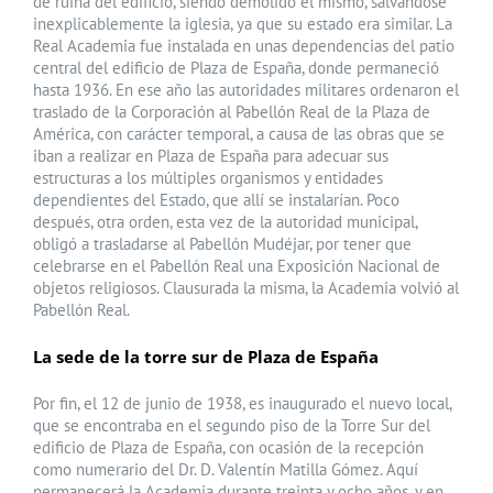
de ruina del edificio, siendo demolido el mismo, salvándose
inexplicablemente la iglesia, ya que su estado era similar. La
Real Academia fue instalada en unas dependencias del patio
central del edificio de Plaza de España, donde permaneció
hasta 1936. En ese año las autoridades militares ordenaron el
traslado de la Corporación al Pabellón Real de la Plaza de
América, con carácter temporal, a causa de las obras que se
iban a realizar en Plaza de España para adecuar sus
estructuras a los múltiples organismos y entidades
dependientes del Estado, que allí se instalarían. Poco
después, otra orden, esta vez de la autoridad municipal,
obligó a trasladarse al Pabellón Mudéjar, por tener que
celebrarse en el Pabellón Real una Exposición Nacional de
objetos religiosos. Clausurada la misma, la Academia volvió al
Pabellón Real.
La sede de la torre sur de Plaza de España
Por fin, el 12 de junio de 1938, es inaugurado el nuevo local,
que se encontraba en el segundo piso de la Torre Sur del
edificio de Plaza de España, con ocasión de la recepción
como numerario del Dr. D. Valentín Matilla Gómez. Aquí
permanecerá la Academia durante treinta y ocho años, y en