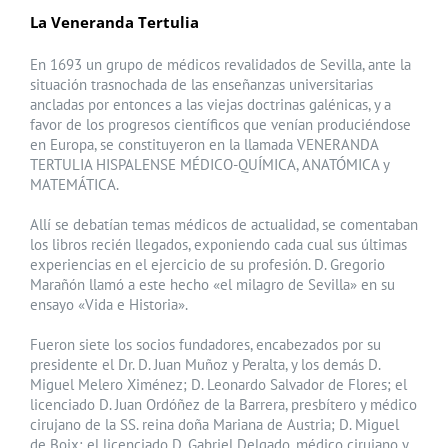
La Veneranda Tertulia
En 1693 un grupo de médicos revalidados de Sevilla, ante la
situación trasnochada de las enseñanzas universitarias
ancladas por entonces a las viejas doctrinas galénicas, y a
favor de los progresos científicos que venían produciéndose
en Europa, se constituyeron en la llamada VENERANDA
TERTULIA HISPALENSE MÉDICO-QUÍMICA, ANATÓMICA y
MATEMÁTICA.
Allí se debatían temas médicos de actualidad, se comentaban
los libros recién llegados, exponiendo cada cual sus últimas
experiencias en el ejercicio de su profesión. D. Gregorio
Marañón llamó a este hecho «el milagro de Sevilla» en su
ensayo «Vida e Historia».
Fueron siete los socios fundadores, encabezados por su
presidente el Dr. D. Juan Muñoz y Peralta, y los demás D.
Miguel Melero Ximénez; D. Leonardo Salvador de Flores; el
licenciado D. Juan Ordóñez de la Barrera, presbítero y médico
cirujano de la SS. reina doña Mariana de Austria; D. Miguel
de Boix; el licenciado D. Gabriel Delgado, médico cirujano y