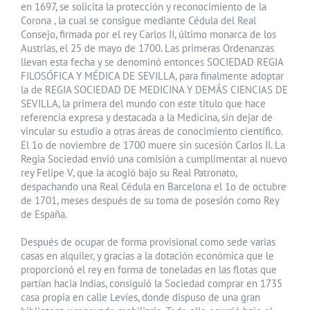
en 1697, se solicita la protección y reconocimiento de la
Corona , la cual se consigue mediante Cédula del Real
Consejo, firmada por el rey Carlos II, último monarca de los
Austrias, el 25 de mayo de 1700. Las primeras Ordenanzas
llevan esta fecha y se denominó entonces SOCIEDAD REGIA
FILOSÓFICA Y MÉDICA DE SEVILLA, para finalmente adoptar
la de REGIA SOCIEDAD DE MEDICINA Y DEMÁS CIENCIAS DE
SEVILLA, la primera del mundo con este título que hace
referencia expresa y destacada a la Medicina, sin dejar de
vincular su estudio a otras áreas de conocimiento científico.
El 1o de noviembre de 1700 muere sin sucesión Carlos II. La
Regia Sociedad envió una comisión a cumplimentar al nuevo
rey Felipe V, que la acogió bajo su Real Patronato,
despachando una Real Cédula en Barcelona el 1o de octubre
de 1701, meses después de su toma de posesión como Rey
de España.
Después de ocupar de forma provisional como sede varias
casas en alquiler, y gracias a la dotación económica que le
proporcionó el rey en forma de toneladas en las flotas que
partían hacia Indias, consiguió la Sociedad comprar en 1735
casa propia en calle Levíes, donde dispuso de una gran