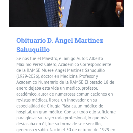
Obituario D. Ángel Martínez
Sahuquillo
Se nos fue el Maestro, el amigo Autor: Alberto
Máximo Pérez Calero, Académico Correspondiente
de la RAMSE Muere Ángel Martínez Sahuquillo
(1929-2026), doctor en Medicina, Profesor y
Académico Numerario de la RAMSE El pasado 18 de
enero dejaba esta vida un médico, profesor,
académico, autor de numerosas comunicaciones en
revistas médicas, libros, un innovador en su
especialidad de Cirugía Plástica, un médico de
hospital, un gran médico. Con ser todo ello suficiente
para glosar su trayectoria profesional, lo que más
destacaba en él, fue su forma de ser: sencillo,
generoso y sabio. Nació el 30 de octubre de 1929 en