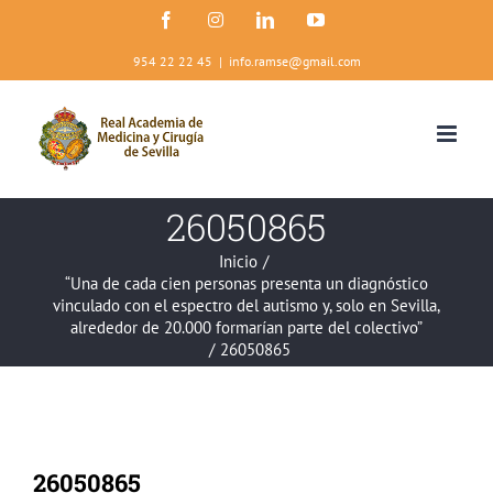
Saltar
Facebook
Instagram
LinkedIn
YouTube
al
contenido
954 22 22 45
|
info.ramse@gmail.com
26050865
Inicio
/
“Una de cada cien personas presenta un diagnóstico
vinculado con el espectro del autismo y, solo en Sevilla,
alrededor de 20.000 formarían parte del colectivo”
/
26050865
26050865