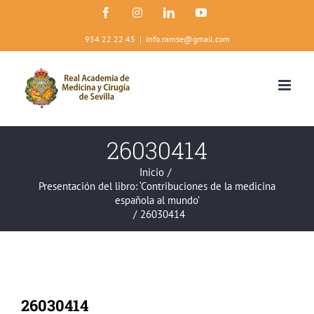
Saltar
Facebook
Instagram
LinkedIn
YouTube
al
contenido
954 22 22 45
|
info.ramse@gmail.com
26030414
Inicio
/
Presentación del libro: ‘Contribuciones de la medicina
española al mundo’
/
26030414
26030414