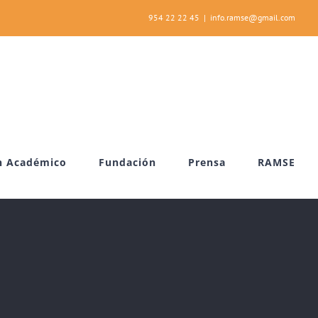
954 22 22 45
|
info.ramse@gmail.com
n Académico
Fundación
Prensa
RAMSE