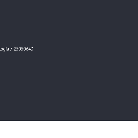
logía
/
25050643