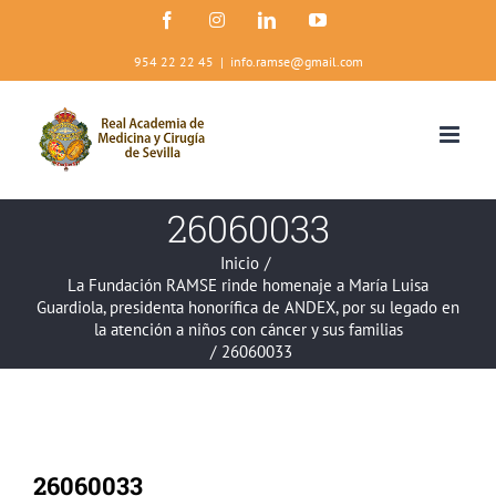
Saltar
Facebook
Instagram
LinkedIn
YouTube
al
contenido
954 22 22 45
|
info.ramse@gmail.com
26060033
Inicio
/
La Fundación RAMSE rinde homenaje a María Luisa
Guardiola, presidenta honorífica de ANDEX, por su legado en
la atención a niños con cáncer y sus familias
/
26060033
26060033