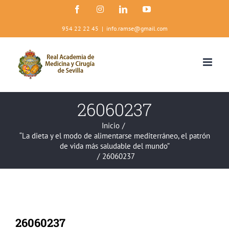
Saltar
Facebook
Instagram
LinkedIn
YouTube
al
contenido
954 22 22 45
|
info.ramse@gmail.com
26060237
Inicio
/
“La dieta y el modo de alimentarse mediterráneo, el patrón
de vida más saludable del mundo”
/
26060237
26060237