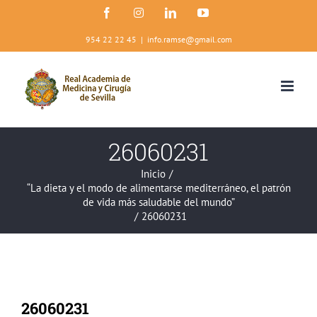
Saltar
Facebook
Instagram
LinkedIn
YouTube
al
contenido
954 22 22 45
|
info.ramse@gmail.com
26060231
Inicio
/
“La dieta y el modo de alimentarse mediterráneo, el patrón
de vida más saludable del mundo”
/
26060231
26060231