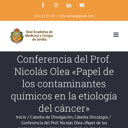
Saltar
Facebook
Instagram
LinkedIn
YouTube
al
contenido
954 22 22 45
|
info.ramse@gmail.com
Conferencia del Prof.
Nicolás Olea «Papel de
los contaminantes
químicos en la etiología
del cáncer»
Inicio
/
Catedra de Divulgación
,
Cátedra Oncología
/
Conferencia del Prof. Nicolás Olea «Papel de los