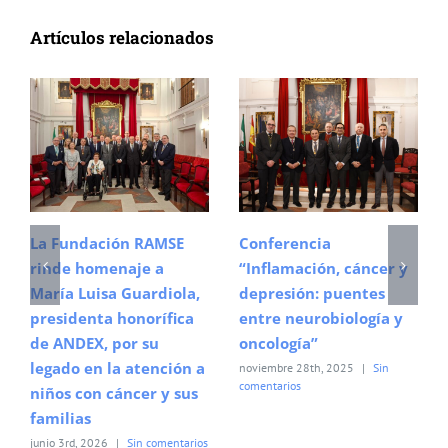
Artículos relacionados
La Fundación RAMSE
Conferencia
rinde homenaje a
“Inflamación, cáncer y
María Luisa Guardiola,
depresión: puentes
presidenta honorífica
entre neurobiología y
de ANDEX, por su
oncología”
legado en la atención a
noviembre 28th, 2025
|
Sin
comentarios
niños con cáncer y sus
familias
junio 3rd, 2026
|
Sin comentarios