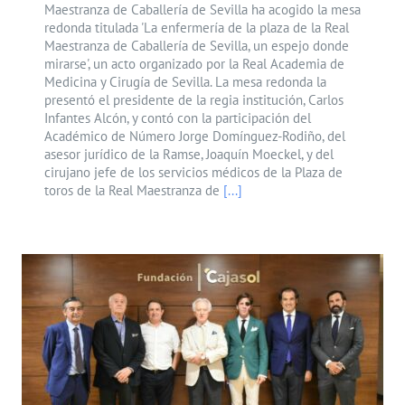
Maestranza de Caballería de Sevilla ha acogido la mesa
redonda titulada 'La enfermería de la plaza de la Real
Maestranza de Caballería de Sevilla, un espejo donde
mirarse', un acto organizado por la Real Academia de
Medicina y Cirugía de Sevilla. La mesa redonda la
presentó el presidente de la regia institución, Carlos
Infantes Alcón, y contó con la participación del
Académico de Número Jorge Domínguez-Rodiño, del
asesor jurídico de la Ramse, Joaquín Moeckel, y del
cirujano jefe de los servicios médicos de la Plaza de
toros de la Real Maestranza de
[...]