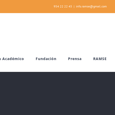
954 22 22 45
|
info.ramse@gmail.com
n Académico
Fundación
Prensa
RAMSE