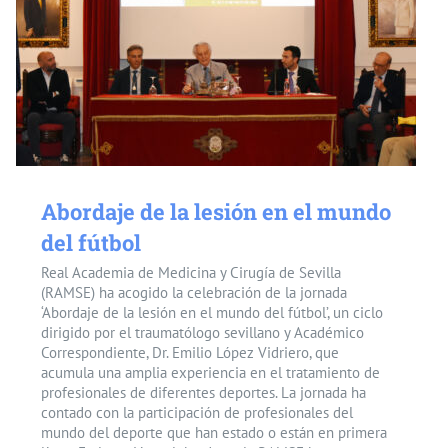
Abordaje de la lesión en el mundo
del fútbol
Real Academia de Medicina y Cirugía de Sevilla
(RAMSE) ha acogido la celebración de la jornada
‘Abordaje de la lesión en el mundo del fútbol’, un ciclo
dirigido por el traumatólogo sevillano y Académico
Correspondiente, Dr. Emilio López Vidriero, que
acumula una amplia experiencia en el tratamiento de
profesionales de diferentes deportes. La jornada ha
contado con la participación de profesionales del
mundo del deporte que han estado o están en primera