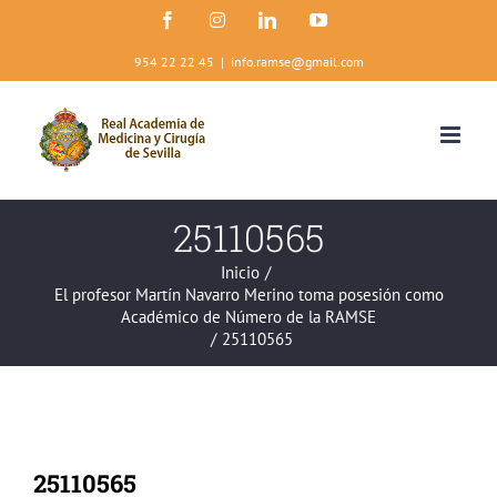
Saltar
Facebook
Instagram
LinkedIn
YouTube
al
contenido
954 22 22 45
|
info.ramse@gmail.com
25110565
Inicio
/
El profesor Martín Navarro Merino toma posesión como
Académico de Número de la RAMSE
/
25110565
25110565